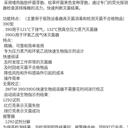
.采用嗜热脂肪杆菌芽胞、枯草杆菌黑色变种芽胞，通过专门的荧光探测
器检查其特殊酶的活力，快速判断灭菌结果。
功能特点：（主要用于医院设备器具灭菌消毒和检测灭菌不合格物品）
390型
. 390用于121℃下排气，132℃预真空压力蒸汽灭菌器
. 390G用于环氧乙烷气体灭菌器
特点：
.精确、可靠和简单易用
.专为压力蒸汽和环氧乙烷快速生物指示剂设计
快速阅读
.及时发现工作异常的灭菌器
.及时回收灭菌不合格物品
.降低风险和外科感染所引起的成本
.操作简单
无需校正：
. 3MTM 390/390G快速生物阅读器不需要花时间进行校正
.自动阅读生物指示剂结果：
1292试剂
.红灯亮表示灭菌失败
.绿灯亮表示灭菌成功
报警器
. 1292试剂分解
为提高检测结果，当检测到阳性结果时，报警器会响，同时红灯会亮。