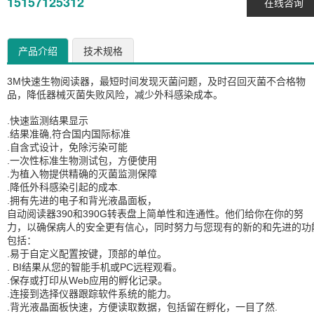
15157125312
在线咨询
产品介绍
技术规格
3M快速生物阅读器，最短时间发现灭菌问题，及时召回灭菌不合格物
品，降低器械灭菌失败风险，减少外科感染成本。
.快速监测结果显示
.结果准确,符合国内国际标准
.自含式设计，免除污染可能
.一次性标准生物测试包，方便使用
.为植入物提供精确的灭菌监测保障
.降低外科感染引起的成本.
.拥有先进的电子和背光液晶面板，
自动阅读器390和390G转表盘上简单性和连通性。他们给你在你的努
力，以确保病人的安全更有信心，同时努力与您现有的新的和先进的功
包括：
.易于自定义配置按键，顶部的单位。
. BI结果从您的智能手机或PC远程观看。
.保存或打印从Web应用的孵化记录。
.连接到选择仪器跟踪软件系统的能力。
.背光液晶面板快速，方便读取数据，包括留在孵化，一目了然.